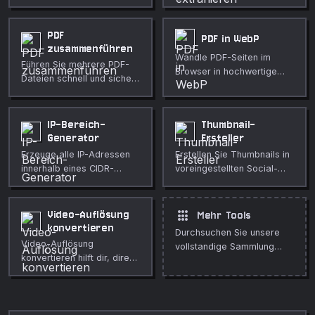
Größe und Seitenlayout.
PDF
PDF in WebP
zusammenführen
Wandle PDF-Seiten im
Führen Sie mehrere PDF-
Browser in hochwertige
Dateien schnell und sicher
WebP-Bilder um.
in Ihrem Browser zu einem
Dokument zusammen.
IP-Bereich-
Thumbnail-
Generator
Ersteller
Erzeuge alle IP-Adressen
Erstellen Sie Thumbnails in
innerhalb eines CIDR-
voreingestellten Social-
Blocks oder eines
Media-Größen oder
benutzerdefinierten IP-
benutzerdefinierten
Bereichs.
Abmessungen.
apps
Video-Auflösung
Mehr Tools
konvertieren
Durchsuchen Sie unsere
Video-Auflösung
vollstandige Sammlung
konvertieren hilft dir, direkt
kostenloser Online-Tools.
im Browser Videos auf
gängige Ausgabegrößen
zu bringen. Nutze es für
schnelle, private