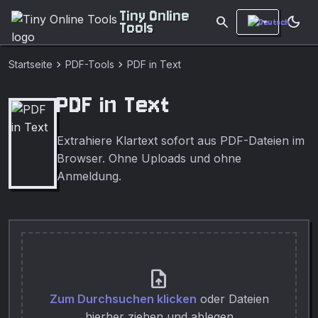
Tiny Online
search
dark_mode
Tools
chevron_right
chevron_right
Startseite
PDF-Tools
PDF in Text
PDF in Text
Extrahiere Klartext sofort aus PDF-Dateien im
Browser. Ohne Uploads und ohne
Anmeldung.
upload_file
Zum Durchsuchen klicken
oder Dateien
hierher ziehen und ablegen