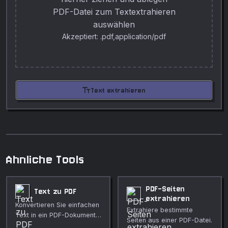
PDF-Datei zum Textextrahieren
auswählen
Akzeptiert: .pdf,application/pdf
text_fields
Text extrahieren
Ahnliche Tools
PDF-Seiten
Text zu PDF
extrahieren
Konvertieren Sie einfachen
Extrahiere bestimmte
Text in ein PDF-Dokument
Seiten aus einer PDF-Datei.
mit anpassbarer Schriftart,