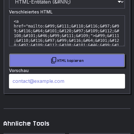
Verschleiertes HTML
content_copy
HTML kopieren
Vorschau
contact@example.com
Ahnliche Tools