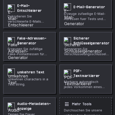
E-Mail-
E-Mail-Generator
Entschleierer
Erzeuge zufaellige E-Mail-
Dekodieren Sie
Adressen fuer Tests und
verschleierte E-Mails
Entwicklung.
zurück in Klartext. HTML-
Entitäten, Base64, ROT13,
[at]/[dot], umgekehrter
Fake-Adressen-
Sicherer
Text u. a.
Generator
Schlüsselgenerator
Erzeugen Sie zufällige
Generieren Sie
Fake-Postadressen für
Verschlüsselungsschlüssel in
acht Länder mit Straße,
HEX, Base64 oder
Stadt, Region, Postleitzahl
Base64URL.
und Land.
PDF-
umkehren Text
Textmarkierer
umkehren characters in a
Markiere automatisch
Text string.
jedes Vorkommen eines
oder mehrerer
Suchbegriffe in einer PDF
mit halbtransparenten
apps
Audio-Metadaten-
Mehr Tools
Farbüberlagerungen.
Anzeige
Durchsuchen Sie unsere
Zeigen Sie Dauer,