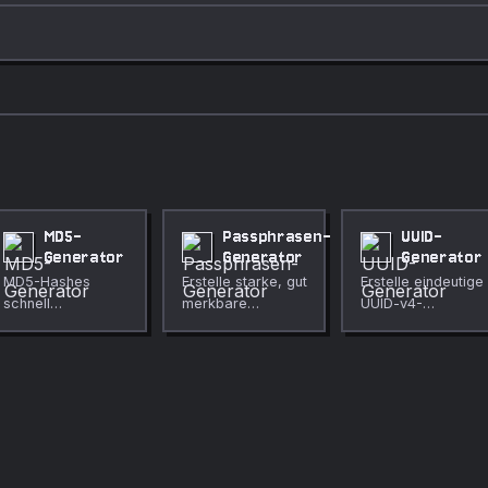
MD5-
Passphrasen-
UUID-
Generator
Generator
Generator
MD5-Hashes
Erstelle starke, gut
Erstelle eindeutige
schnell
merkbare
UUID-v4-
generieren.
Passphrasen.
Kennungen.