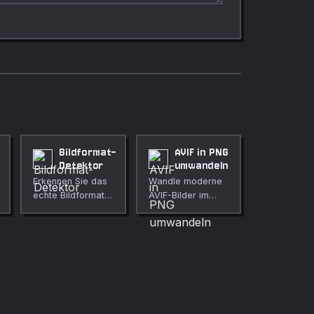
Bildformat-
AVIF in PNG
Detektor
umwandeln
Erkennen Sie das
Wandle moderne
echte Bildformat
AVIF-Bilder im
anhand der Magic
Browser
Bytes. Warnt bei
verlustfrei ins
Extension-
PNG-Format um.
Mismatch.