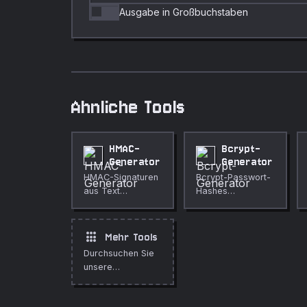
Ausgabe in Großbuchstaben
Ahnliche Tools
HMAC-
Bcrypt-
Generator
Generator
HMAC-Signaturen
Bcrypt-Passwort-
aus Text
Hashes
generieren.
generieren.
apps
Mehr Tools
Durchsuchen Sie
unsere
vollstandige
Sammlung