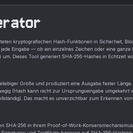
erator
iteten kryptografischen Hash-Funktionen in Sicherheit, Bl
jede Eingabe — ob ein einzelnes Zeichen oder eine ganze D
 um. Dieses Tool generiert SHA-256-Hashes in Echtzeit wä
liebiger Größe und produziert eine Ausgabe fester Länge. S
nwegig (Hash kann nicht zur Ursprungseingabe umgekehrt w
llständig). Das macht es unverzichtbar zum Erkennen von
en SHA-256 in ihrem Proof-of-Work-Konsensmechanismus.
e Signaturen und Zertifikate basieren auf SHA-256-Hashing.