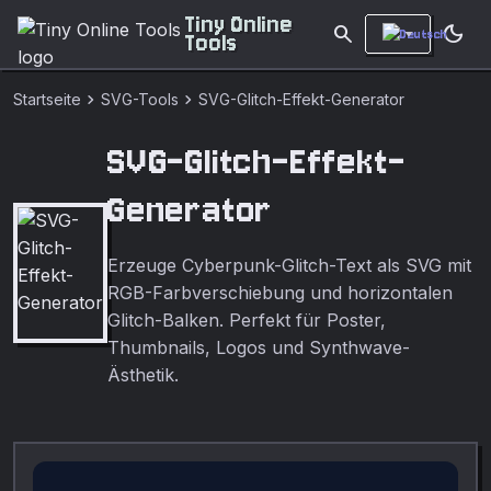
Tiny Online
search
dark_mode
Tools
chevron_right
chevron_right
Startseite
SVG-Tools
SVG-Glitch-Effekt-Generator
SVG-Glitch-Effekt-
Generator
Erzeuge Cyberpunk-Glitch-Text als SVG mit
RGB-Farbverschiebung und horizontalen
Glitch-Balken. Perfekt für Poster,
Thumbnails, Logos und Synthwave-
Ästhetik.