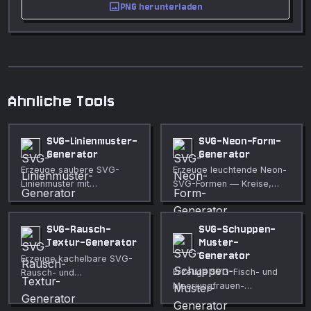
image
PNG herunterladen
Ahnliche Tools
SVG-Linienmuster-
SVG-Neon-Form-
Generator
Generator
Erzeuge saubere SVG-
Erzeuge leuchtende Neon-
Linienmuster mit
SVG-Formen — Kreise,
anpassbarem Winkel,
Polygone, Sterne und mehr
Abstand, Stärke und Farbe.
— mit einstellbarem Strich,
Perfekt für Hintergründe,
Leuchten und Hintergrund.
SVG-Rausch-
SVG-Schuppen-
Schraffuren, Streifen und
Textur-Generator
Muster-
dekorative Overlays.
Generator
Erzeuge kachelbare SVG-
Erzeuge SVG-Fisch- und
Rausch- und
Meerjungfrauen-
Körnungstexturen als
Schuppenmuster mit
reines SVG — perfekt für