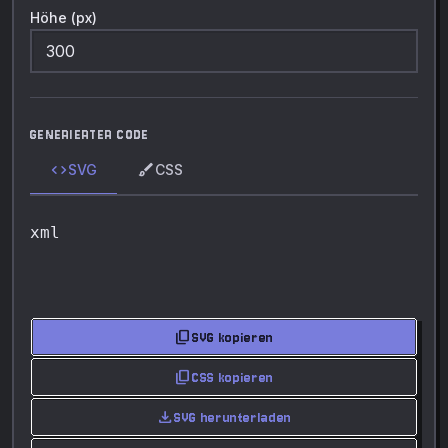
Höhe (px)
GENERIERTER CODE
code
brush
SVG
CSS
xml
content_copy
SVG kopieren
content_copy
CSS kopieren
download
SVG herunterladen