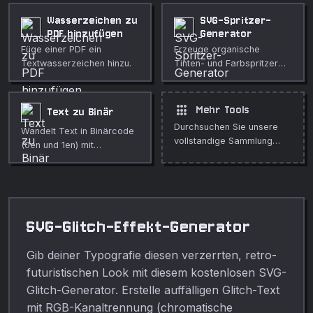
anpassbarem Radius,
Overlays, Hintergründe und
Strich und Füllung. Perfekt
Filmkorn-Effekte.
Wasserzeichen zu
SVG-Spritzer-
für dekorative
PDF hinzufügen
Generator
Hintergründe,
Füge einer PDF ein
Erzeuge organische
Verpackungen, Modeprints
Textwasserzeichen hinzu.
Tinten- und Farbspritzer
und Art-Déco-Designs.
als SVG. Steuere
Tropfenanzahl, Radius,
Streuung und
apps
Mehr Tools
Text zu Binär
Unregelmäßigkeit für
Durchsuchen Sie unsere
Wandelt Text in Binärcode
einzigartige Spritzerkunst,
vollstandige Sammlung
(0en und 1en) mit
Grunge-Texturen und
kostenloser Online-Tools.
zeichenweiser
künstlerische Hintergründe.
Aufschlüsselung um.
SVG-Glitch-Effekt-Generator
Gib deiner Typografie diesen verzerrten, retro-
futuristischen Look mit diesem kostenlosen SVG-
Glitch-Generator. Erstelle auffälligen Glitch-Text
mit RGB-Kanaltrennung (chromatische