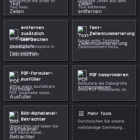
Randomize the order of
Doppelte Zeilen aus dem
Text lines.
Text entfernen.
entfernen
Text-
zusätzlich
Zeilennummerierung
Leerzeichen
Fuege jeder Textzeile
Clean up whitespace in
Zeilennummern hinzu.
Text: collapse
Leerzeichen, trim Zeilen,
entfernen blank Zeilen, und
normalize Zeile endings.
PDF-Formular-
PDF komprimieren
Ausfüller
Reduziere die Dateigröße
Öffne jedes ausfüllbare
eines PDF-Dokuments ohne
PDF, bearbeite seine
es hochzuladen.
Formularfelder direkt im
Browser und speichere
eine ausgefüllte Kopie —
apps
Bild-Alphakanal-
Mehr Tools
mit optionaler Flatten-
Betrachter
Durchsuchen Sie unsere
Funktion, um Werte zu
Überprüfen und laden Sie
vollstandige Sammlung
fixieren.
den Alpha-Kanal
kostenloser Online-Tools.
(Transparenz) eines