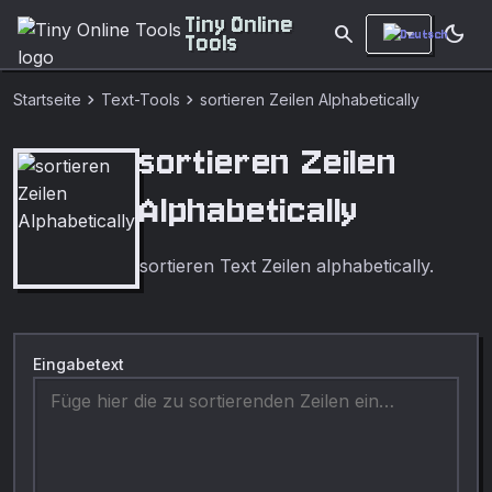
Tiny Online
search
dark_mode
Tools
chevron_right
chevron_right
Startseite
Text-Tools
sortieren Zeilen Alphabetically
sortieren Zeilen
Alphabetically
sortieren Text Zeilen alphabetically.
Eingabetext