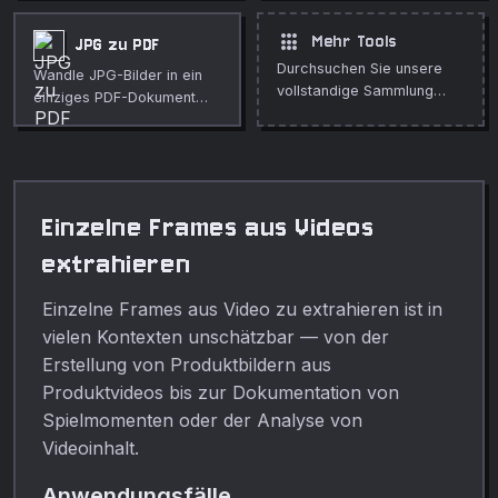
Frames.
apps
Mehr Tools
JPG zu PDF
Durchsuchen Sie unsere
Wandle JPG-Bilder in ein
vollstandige Sammlung
einziges PDF-Dokument
kostenloser Online-Tools.
um.
Einzelne Frames aus Videos
extrahieren
Einzelne Frames aus Video zu extrahieren ist in
vielen Kontexten unschätzbar — von der
Erstellung von Produktbildern aus
Produktvideos bis zur Dokumentation von
Spielmomenten oder der Analyse von
Videoinhalt.
Anwendungsfälle