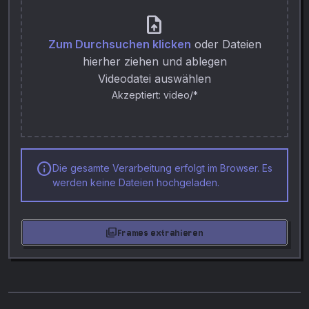
upload_file
Zum Durchsuchen klicken
oder Dateien
hierher ziehen und ablegen
Videodatei auswählen
Akzeptiert: video/*
info
Die gesamte Verarbeitung erfolgt im Browser. Es
werden keine Dateien hochgeladen.
photo_library
Frames extrahieren