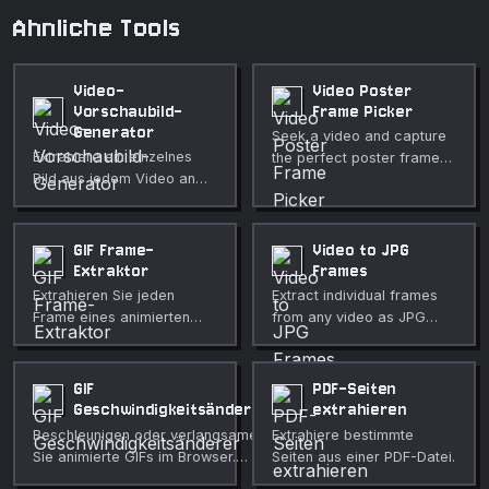
Ahnliche Tools
Video-
Video Poster
Vorschaubild-
Frame Picker
Generator
Seek a video and capture
Extrahiere ein einzelnes
the perfect poster frame
Bild aus jedem Video an
as PNG or JPG. Fully
einem gewaehlten
private, runs in your
Zeitpunkt und speichere es
browser.
als PNG-Vorschaubild.
GIF Frame-
Video to JPG
Extraktor
Frames
Extrahieren Sie jeden
Extract individual frames
Frame eines animierten
from any video as JPG
GIFs als PNG-Bild im
images. Choose frame
Browser. Pro-Frame-
interval, fully private.
Download, vollständig
GIF
PDF-Seiten
privat.
Geschwindigkeitsänderer
extrahieren
Beschleunigen oder verlangsamen
Extrahiere bestimmte
Sie animierte GIFs im Browser.
Seiten aus einer PDF-Datei.
Multiplikator von 0.1× bis 5×, erhält