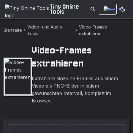
Tiny Online
search
dark_mode
Tools
Video- und Audio-
Video-Frames
chevron_right
chevron_right
Startseite
Tools
extrahieren
Video-Frames
extrahieren
Extrahiere einzelne Frames aus einem
Video als PNG-Bilder in jedem
gewünschten Intervall, komplett im
Browser.