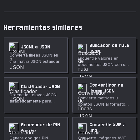
Herramientas similares
Buscador de ruta
JSONL a JSON
JSON
Convierta líneas JSON en
Encuentre valores en
una matriz JSON estándar.
documentos JSON con un
práctico subconjunto
JSONPath.
Convertidor de
Clasificador JSON
líneas JSON
Ordene las claves JSON
Convierta matrices u
alfabéticamente para
objetos JSON al formato
obtener diferencias más
JSONL.
claras y una revisión más
sencilla.
Generador de PIN
Convertir AVIF a
fuerte
JPG
Genere códigos PIN
Convierte imágenes AVIF