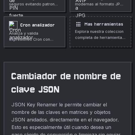
seguros evitando patrones
modernas al formato JPG
obvios repetidos o
universal en tu navegador.
secuenciales.
apps
Mas herramientas
Cron analizador
Explora nuestra coleccion
Analiza y valida
completa de herramientas
expresiones Cron con
gratuitas en linea.
descripciones legibles en
español.
Cambiador de nombre de
clave JSON
JSON Key Renamer le permite cambiar el
nombre de las claves en matrices y objetos
JSON anidados. directamente en el navegador.
Esto es especialmente útil cuando desea un
paso rápido de conversión o limpieza sin enviar