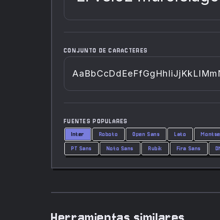
CONJUNTO DE CARACTERES
AaBbCcDdEeFfGgHhIiJjKkLlMmN
FUENTES POPULARES
Inter
Roboto
Open Sans
Lato
Montse
PT Sans
Noto Sans
Rubik
Fira Sans
D
Herramientas similares