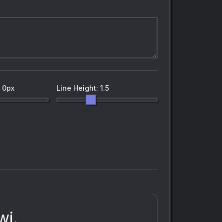
: 0px
Line Height: 1.5
wi.