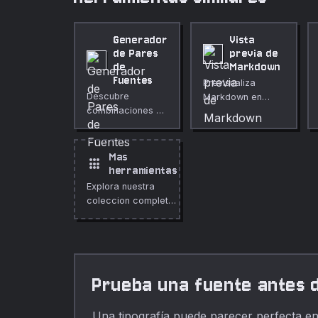
Generador
Vista
de Pares
previa de
de
Markdown
Fuentes
Previsualiza
Descubre
Markdown en
combinaciones de
tiempo real con
Google Fonts para
un panel HTML
tus proyectos.
renderizado.
Mas
apps
herramientas
Explora nuestra
coleccion completa
de herramientas
gratuitas en linea.
Prueba una fuente antes 
Una tipografía puede parecer perfecta en