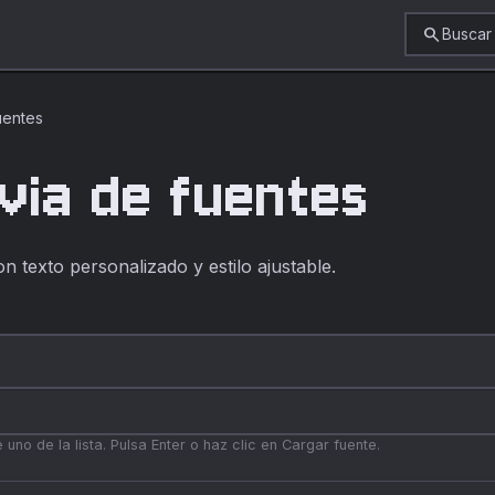
search
Buscar
uentes
via de fuentes
n texto personalizado y estilo ajustable.
uno de la lista. Pulsa Enter o haz clic en Cargar fuente.