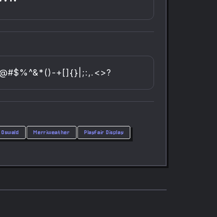
$%^&*()-+[]{}|;:,.<>?
Oswald
Merriweather
Playfair Display