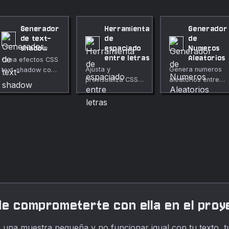
Generador
Herramienta
Generador
de text-
de
de
shadow
espaciado
Numeros
entre letras
Aleatorios
Crea efectos CSS
Ajusta y
Genera numeros
text-shadow con
previsualiza CSS
aleatorios entre
vista previa en
letter-spacing con
rangos
vivo.
zonas de
personalizados.
legibilidad.
de comprometerte con ella en el proy
 una muestra pequeña y no funcionar igual con tu texto, tu