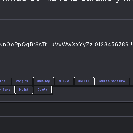
nOoPpQqRrSsTtUuVvWwXxYyZz 0123456789 !@#
rrat
Poppins
Raleway
Nunito
Ubuntu
Source Sans Pro
M Sans
Mulish
Outfit