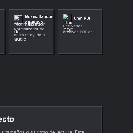
Normalizador
Unir PDF
de audio
Une varios
Normalizador de
archivos PDF en
audio te ayuda a
un solo
hacer más
documento de
consistentes los
forma rapida y
picos de volumen
segura en tu
directamente en el
navegador.
navegador. Úsalo
para limpieza
multimedia rápida y
privada,
publicaciones,
clases, demos y
edición diaria.
ecto
s tamaños o tu ritmo de lectura. Este