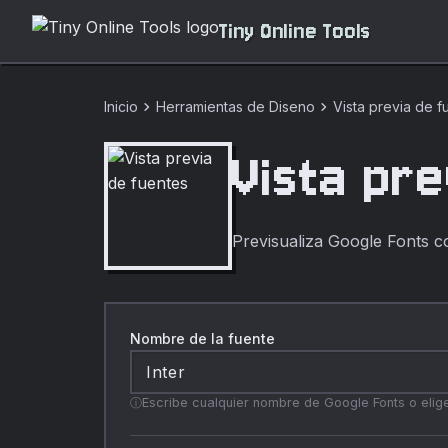
Tiny Online Tools
chevron_right
chevron_right
Inicio
Herramientas de Diseno
Vista previa de f
Vista pre
Previsualiza Google Fonts co
Nombre de la fuente
Inter
Escribe cualquier nombre de Google Fonts o elige 