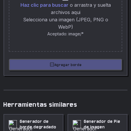
Haz clic para buscar
o arrastra y suelta
archivos aqui
Selecciona una imagen (JPEG, PNG o
WebP)
Aceptado: image/*
border_outer
Agregar borde
Herramientas similares
Generador de
Generador de Pie
borde degradado
de Imagen