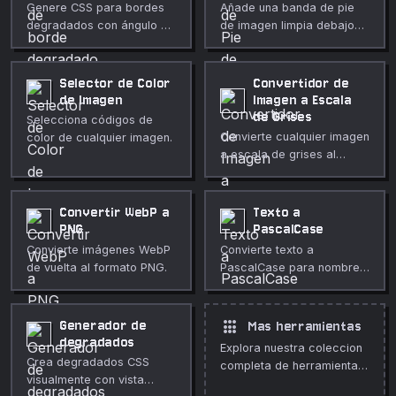
Genere CSS para bordes
Añade una banda de pie
degradados con ángulo y
de imagen limpia debajo
ancho ajustables.
de cualquier imagen.
Tamaño, color y relleno
personalizables.
Selector de Color
Convertidor de
de Imagen
Imagen a Escala
de Grises
Selecciona códigos de
Convierte cualquier imagen
color de cualquier imagen.
a escala de grises al
instante en tu navegador.
Elige entre algoritmos de
luminancia, promedio y
Convertir WebP a
Texto a
luminosidad con intensidad
PNG
PascalCase
ajustable.
Convierte imágenes WebP
Convierte texto a
de vuelta al formato PNG.
PascalCase para nombres
de clases e
identificadores.
apps
Generador de
Mas herramientas
degradados
Explora nuestra coleccion
Crea degradados CSS
completa de herramientas
visualmente con vista
gratuitas en linea.