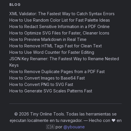
BLOG
XML Validator: The Fastest Way to Catch Syntax Errors
How to Use Random Color List for Fast Palette Ideas
How to Redact Sensitive Information in a PDF Online
How to Optimize SVG Files for Faster, Cleaner Icons
How to Preview Markdown in Real Time
How to Remove HTML Tags Fast for Clean Text
How to Use Word Counter for Faster Editing
JSON Key Renamer: The Fastest Way to Rename Nested
Keys
How to Remove Duplicate Pages from a PDF Fast
How to Convert Images to Base64 Fast
How to Convert PNG to SVG Fast
How to Generate SVG Scales Patterns Fast
© 2026 Tiny Online Tools. Todas las herramientas se
ejecutan localmente en tu navegador.
—
Hecho con ❤️ en
🇨🇦 por
@ybouane