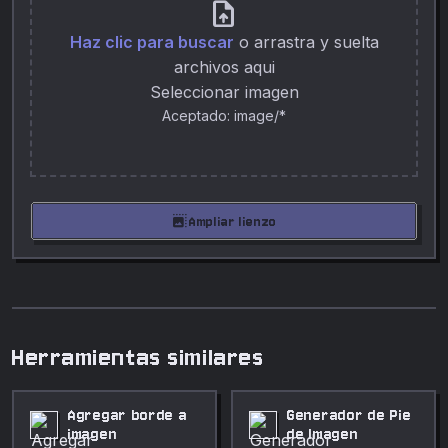
upload_file
Haz clic para buscar
o arrastra y suelta
archivos aqui
Seleccionar imagen
Aceptado: image/*
photo_size_select_large
Ampliar lienzo
Herramientas similares
Agregar borde a
Generador de Pie
imagen
de Imagen