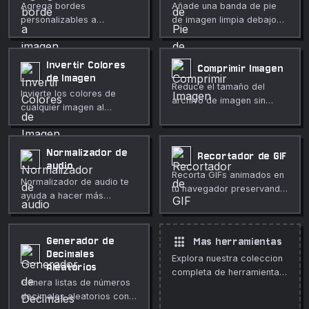
Agrega bordes
Añade una banda de pie
personalizables a
de imagen limpia debajo
cualquier imagen con
de cualquier imagen.
tamaño, color, estilo y
Tamaño, color y relleno
esquinas redondeadas
personalizables.
Invertir Colores
Comprimir Imagen
ajustables.
de Imagen
Reduce el tamaño del
Invierte los colores de
archivo de imagen sin
cualquier imagen al
pérdida de calidad
instante en tu navegador.
notable.
Intensidad ajustable,
inversión alfa opcional,
Normalizador de
Recortador de GIF
totalmente privado.
audio
Recorta GIFs animados en
Normalizador de audio te
tu navegador preservando
ayuda a hacer más
la animación. Rectángulo
consistentes los picos de
exacto en píxeles,
volumen directamente en
profundidad ajustable.
el navegador. Úsalo para
apps
Generador de
Mas herramientas
limpieza multimedia rápida
Decimales
Explora nuestra coleccion
y privada, publicaciones,
Aleatorios
completa de herramientas
clases, demos y edición
Genera listas de números
gratuitas en linea.
diaria.
decimales aleatorios con