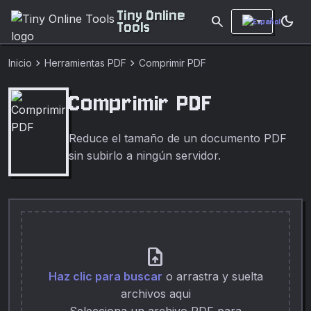
Tiny Online
search
dark_mode
Tools
chevron_right
chevron_right
Inicio
Herramientas PDF
Comprimir PDF
Comprimir PDF
Reduce el tamaño de un documento PDF
sin subirlo a ningún servidor.
upload_file
Haz clic para buscar
o arrastra y suelta
archivos aqui