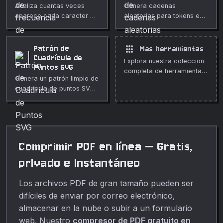
Analiza cuantas veces
Genera cadenas
aparece cada caracter en
aleatorias para tokens e
un texto.
identificadores.
apps
Patrón de
Mas herramientas
Cuadrícula de
Explora nuestra coleccion
Puntos SVG
completa de herramientas
Genera un patrón limpio de
gratuitas en linea.
cuadrícula de puntos SVG
con tamaño, espaciado y
color personalizados, y
filas escalonadas
opcionales. Perfecto para
fondos, libretas y diseño
Comprimir PDF en línea — Gratis,
UI.
privado e instantáneo
Los archivos PDF de gran tamaño pueden ser
difíciles de enviar por correo electrónico,
almacenar en la nube o subir a un formulario
web. Nuestro
compresor de PDF gratuito en