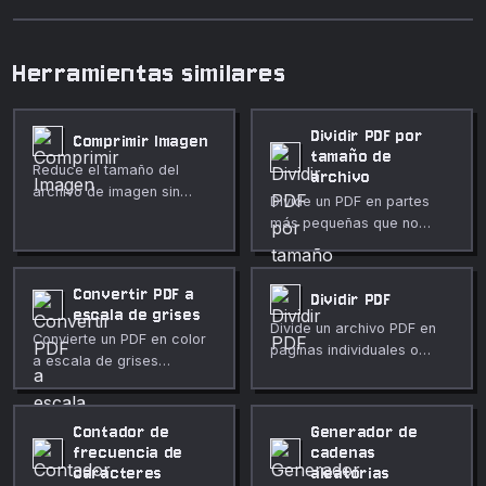
Herramientas similares
Dividir PDF por
Comprimir Imagen
tamaño de
Reduce el tamaño del
archivo
archivo de imagen sin
Divide un PDF en partes
pérdida de calidad
más pequeñas que no
notable.
superen un tamaño
máximo en megabytes.
Ideal para adjuntos de
Convertir PDF a
Dividir PDF
correo y límites de subida.
escala de grises
Divide un archivo PDF en
Convierte un PDF en color
paginas individuales o
a escala de grises
rangos de paginas.
renderizando cada página
y reconstruyendo el
documento.
Contador de
Generador de
frecuencia de
cadenas
caracteres
aleatorias