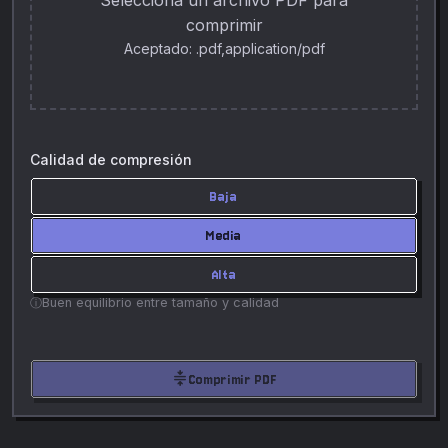
Selecciona un archivo PDF para
comprimir
Aceptado: .pdf,application/pdf
Calidad de compresión
Baja
Media
Alta
Buen equilibrio entre tamaño y calidad
compress
Comprimir PDF