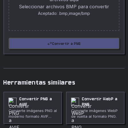
Seleccionar archivos BMP para convertir
Aceptado: .bmp,image/bmp
swap_horiz
Convertir a PNG
Herramientas similares
Convertir PNG a
Convertir WebP a
AVIF
PNG
Convierte imágenes PNG al
Convierte imágenes WebP
moderno formato AVIF
de vuelta al formato PNG.
para obtener archivos
mucho más pequeños.