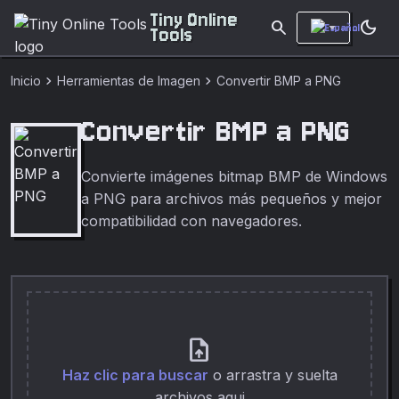
Tiny Online
search
dark_mode
Tools
chevron_right
chevron_right
Inicio
Herramientas de Imagen
Convertir BMP a PNG
Convertir BMP a PNG
Convierte imágenes bitmap BMP de Windows
a PNG para archivos más pequeños y mejor
compatibilidad con navegadores.
upload_file
Haz clic para buscar
o arrastra y suelta
archivos aqui