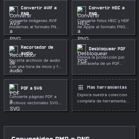
Convertir AVIF a
Convertir HEIC a
PNG
PNG
Convierte imágenes AVIF
Convierte fotos HEIC y HEIF
modernas al formato PNG
de Apple al formato PNG
sin pérdidas directamente
sin pérdidas directamente
en tu navegador.
en tu navegador.
Recortador de
Desbloquear PDF
audio
Elimina la protección por
Recorta archivos de audio
contraseña de un PDF
con una hora de inicio y fin
localmente.
específicas. Previsualiza el
fragmento seleccionado y
descárgalo como WAV.
apps
Mas herramientas
PDF a SVG
Explora nuestra coleccion
Convierte páginas PDF a
completa de herramientas
archivos vectoriales SVG
gratuitas en linea.
escalables en tu
navegador.