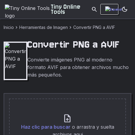
Tiny Online
search
dark_mode
Tools
chevron_right
chevron_right
Inicio
Herramientas de Imagen
Convertir PNG a AVIF
Convertir PNG a AVIF
Convierte imágenes PNG al moderno
formato AVIF para obtener archivos mucho
más pequeños.
upload_file
Haz clic para buscar
o arrastra y suelta
archivos aqui