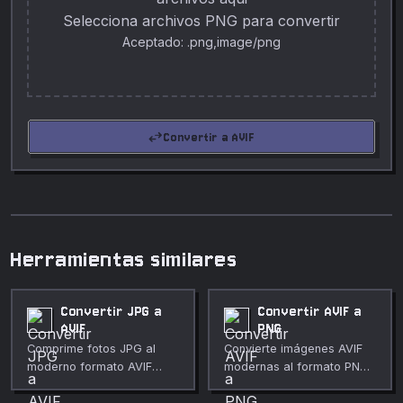
Selecciona archivos PNG para convertir
Aceptado: .png,image/png
swap_horiz
Convertir a AVIF
Herramientas similares
Convertir JPG a
Convertir AVIF a
AVIF
PNG
Comprime fotos JPG al
Convierte imágenes AVIF
moderno formato AVIF
modernas al formato PNG
para obtener archivos
sin pérdidas directamente
mucho más pequeños.
en tu navegador.