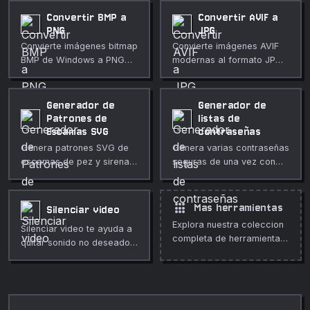
Convertir BMP a
Convertir AVIF a
PNG
JPG
Convierte imágenes bitmap
Convierte imágenes AVIF
BMP de Windows a PNG
modernas al formato JPG
para archivos más
universal en tu navegador.
pequeños y mejor
compatibilidad con
Generador de
Generador de
navegadores.
Patrones de
listas de
Escamas SVG
contraseñas
Genera patrones SVG de
Genera varias contraseñas
escamas de pez y sirena
seguras de una vez con
con radio, trazo y relleno
opciones completas.
personalizados. Perfecto
para fondos decorativos,
apps
Mas herramientas
Silenciar video
embalajes, estampados de
Explora nuestra coleccion
Silenciar video te ayuda a
moda y diseños Art Déco.
completa de herramientas
quitar sonido no deseado
gratuitas en linea.
de un clip directamente en
el navegador. Úsalo para
limpieza multimedia rápida
y privada, publicaciones,