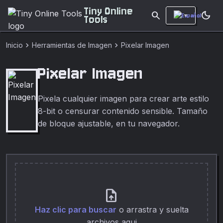
Tiny Online
search
dark_mode
Tools
chevron_right
chevron_right
Inicio
Herramientas de Imagen
Pixelar Imagen
Pixelar Imagen
Pixela cualquier imagen para crear arte estilo
8-bit o censurar contenido sensible. Tamaño
de bloque ajustable, en tu navegador.
upload_file
Haz clic para buscar
o arrastra y suelta
archivos aqui