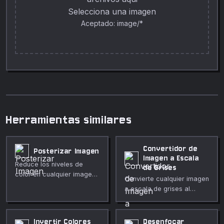
Selecciona una imagen
Aceptado: image/*
Herramientas similares
Convertidor de
Posterizar Imagen
Imagen a Escala
Reduce los niveles de
de Grises
color en cualquier imagen
Convierte cualquier imagen
para crear un efecto
a escala de grises al
posterizado audaz. Niveles
instante en tu navegador.
ajustables, todo en tu
Elige entre algoritmos de
navegador.
luminancia, promedio y
Invertir Colores
Desenfocar