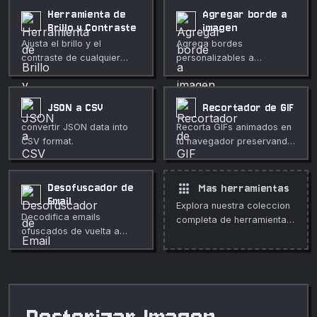
luminancia, promedio y
totalmente privado.
Herramienta de
Agregar borde a
luminosidad con intensidad
Brillo y Contraste
imagen
ajustable.
Ajusta el brillo y el
Agrega bordes
contraste de cualquier
personalizables a
imagen directamente en tu
cualquier imagen con
navegador. Vista previa en
tamaño, color, estilo y
vivo, sin subidas,
esquinas redondeadas
JSON a CSV
Recortador de GIF
totalmente privado.
ajustables.
convertir JSON data into
Recorta GIFs animados en
CSV format.
tu navegador preservando
la animación. Rectángulo
exacto en píxeles,
profundidad ajustable.
apps
Desofuscador de
Mas herramientas
Email
Explora nuestra coleccion
Decodifica emails
completa de herramientas
ofuscados de vuelta a
gratuitas en linea.
texto plano. Entidades
HTML, Base64, ROT13,
[at]/[dot], texto invertido y
más.