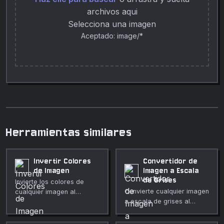
archivos aqui
Selecciona una imagen
Aceptado: image/*
Herramientas similares
Invertir Colores
Convertidor de
de Imagen
Imagen a Escala
de Grises
Invierte los colores de
Convierte cualquier imagen
cualquier imagen al
a escala de grises al
instante en tu navegador.
instante en tu navegador.
Intensidad ajustable,
Elige entre algoritmos de
inversión alfa opcional,