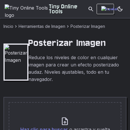
Tiny Online
search
dark_mode
Tools
chevron_right
chevron_right
Inicio
Herramientas de Imagen
Posterizar Imagen
Posterizar Imagen
Reduce los niveles de color en cualquier
imagen para crear un efecto posterizado
audaz. Niveles ajustables, todo en tu
navegador.
upload_file
Haz clic para buscar
o arrastra y suelta