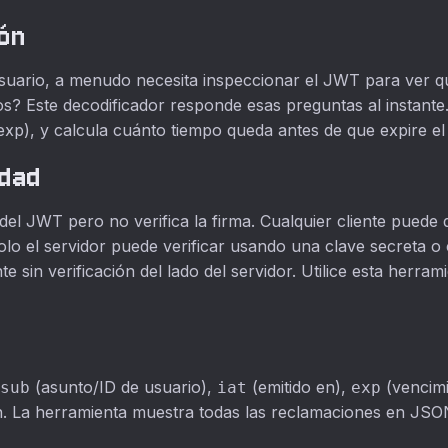
ión
suario, a menudo necesita inspeccionar el JWT para ver qu
dos? Este decodificador responde esas preguntas al instant
(exp), y calcula cuánto tiempo queda antes de que expire el
idad
del JWT pero no verifica la firma. Cualquier cliente puede 
olo el servidor puede verificar usando una clave secreta o
e sin verificación del lado del servidor. Utilice esta herra
(asunto/ID de usuario),
(emitido en),
(vencim
sub
iat
exp
ón. La herramienta muestra todas las reclamaciones en JSON