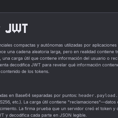
r JWT
ales compactas y autónomas utilizadas por aplicaciones 
ce una cadena aleatoria larga, pero en realidad contiene t
, una carga útil que contiene información del usuario o r
mienta decodifica JWT para revelar qué información contien
 contenido de los tokens.
cadas en Base64 separadas por puntos:
header.payload.
S256, etc.). La carga útil contiene "reclamaciones"—datos 
cimiento. La firma prueba que un servidor creó el token y 
T y decodifica cada parte en JSON legible.