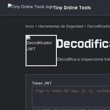
Tiny Online Tools
chevron_right
chevron_right
Inicio
Herramientas de Seguridad
Decodificad
Decodifi
Decodifica e inspecciona t
Token JWT
Los tokens JWT tienen el formato: encabezado.ca