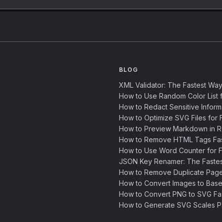
BLOG
XML Validator: The Fastest Way
How to Use Random Color List f
How to Redact Sensitive Inform
How to Optimize SVG Files for F
How to Preview Markdown in R
How to Remove HTML Tags Fast
How to Use Word Counter for Fa
JSON Key Renamer: The Faste
How to Remove Duplicate Page
How to Convert Images to Base
How to Convert PNG to SVG Fa
How to Generate SVG Scales Pa