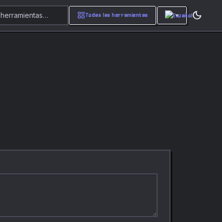
dark_mode
grid_view
 herramientas…
Todas las herramientas