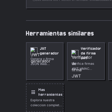
Herramientas similares
JWT
Verificador
generador
de firma
JWT
Genera y firma
Verifica firmas
JSON Web
JWT HMAC
Tokens con
localmente en el
HMAC, o
navegador.
decodifica
cualquier JWT.
Mas
apps
herramientas
Explora nuestra
coleccion completa
de herramientas