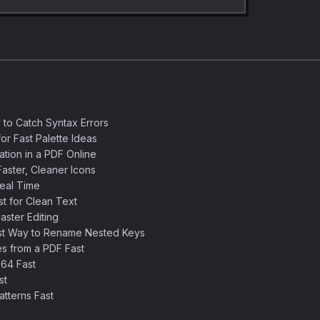
 to Catch Syntax Errors
or Fast Palette Ideas
ation in a PDF Online
aster, Cleaner Icons
eal Time
 for Clean Text
ster Editing
st Way to Rename Nested Keys
s from a PDF Fast
64 Fast
st
tterns Fast