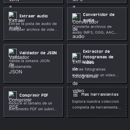
directamente en tu
comprimir de 16 bits
navegador. Tasa de bits
directamente en tu
ajustable de 64 a 320
navegador. Totalmente
Convertidor de
Extraer audio
kbps. Totalmente privado.
privado, sin necesidad de
audio
Extrae la pista de audio de
subir archivos.
Convierte archivos de
cualquier archivo de video
audio (MP3, OGG, AAC,
y descárgala como WAV.
FLAC) a WAV con opciones
personalizadas de
frecuencia de muestreo y
Extractor de
Validador de JSON
mono/estéreo.
fotogramas de
Valida la sintaxis JSON
video
rápidamente.
Extrae fotogramas
individuales de un video
como imágenes PNG en
cualquier intervalo,
totalmente en tu
apps
Mas herramientas
Comprimir PDF
navegador.
Explora nuestra coleccion
Reduce el tamaño de un
completa de herramientas
documento PDF sin subirlo
gratuitas en linea.
a ningún servidor.