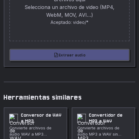
Selecciona un archivo de video (MP4,
WebM, MOV, AVI…)
Aceptado: video/*
audio_file
Extraer audio
Herramientas similares
Conversor de WAV
Convertidor de
a MP3
MP3 a WAV
Convierte archivos de
Convierte archivos de
audio WAV a MP3
audio MP3 a WAV sin