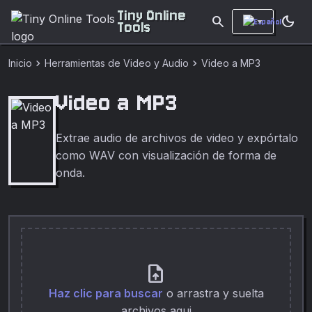
Tiny Online
search
dark_mode
Tools
chevron_right
chevron_right
Inicio
Herramientas de Video y Audio
Video a MP3
Video a MP3
Extrae audio de archivos de video y expórtalo
como WAV con visualización de forma de
onda.
upload_file
Haz clic para buscar
o arrastra y suelta
archivos aqui