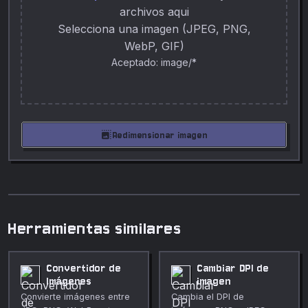
archivos aqui
Selecciona una imagen (JPEG, PNG,
WebP, GIF)
Aceptado: image/*
photo_size_select_large
Redimensionar imagen
Herramientas similares
Convertidor de
Cambiar DPI de
Imágenes
imagen
Convierte imágenes entre
Cambia el DPI de