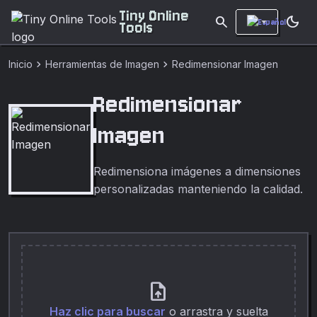
Tiny Online
search
dark_mode
Tools
chevron_right
chevron_right
Inicio
Herramientas de Imagen
Redimensionar Imagen
Redimensionar
Imagen
Redimensiona imágenes a dimensiones
personalizadas manteniendo la calidad.
upload_file
Haz clic para buscar
o arrastra y suelta