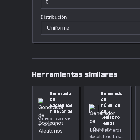
Distribución
Herramientas similares
Generador
Generador
de
de
Booleanos
números
Aleatorios
de
teléfono
Genera listas de
falsos
valores
Genera números
verdadero/falso
de teléfono falsos
aleatorios con