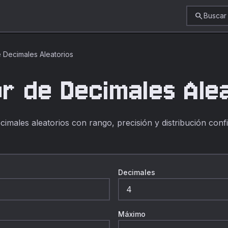
search
Buscar
 Decimales Aleatorios
r de Decimales Ale
imales aleatorios con rango, precisión y distribución conf
Decimales
Máximo