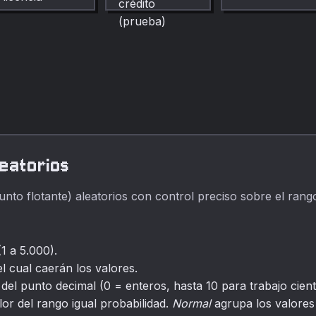
PRUEBA
separador y
sintácticamente
conjunto de
válidos (con Luhn)
caracteres
para Visa,
configurables.
Mastercard,
Amex, Discover y
JCB — solo para
desarrollo.
eatorios
o flotante) aleatorios con control preciso sobre el rango, l
1 a 5.000).
l cual caerán los valores.
el punto decimal (0 = enteros, hasta 10 para trabajo científ
or del rango igual probabilidad.
Normal
agrupa los valores 