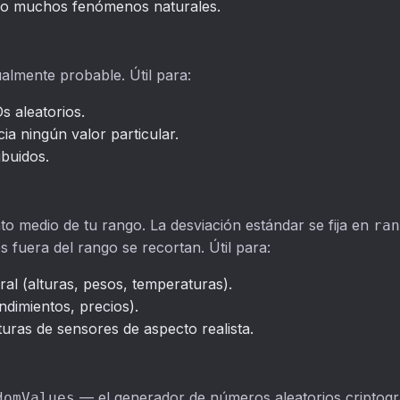
ndo muchos fenómenos naturales.
almente probable. Útil para:
s aleatorios.
a ningún valor particular.
buidos.
o medio de tu rango. La desviación estándar se fija en
ran
s fuera del rango se recortan. Útil para:
al (alturas, pesos, temperaturas).
ndimientos, precios).
uras de sensores de aspecto realista.
— el generador de números aleatorios criptogr
domValues