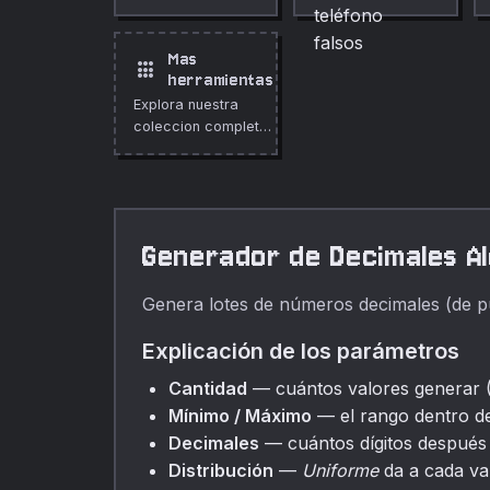
con formatos
probabilidad y
específicos por
cantidad
país usando
configurables.
Mas
apps
prefijos
herramientas
reservados o
Explora nuestra
ficticios seguros
coleccion completa
para pruebas.
de herramientas
gratuitas en linea.
Generador de Decimales Al
Genera lotes de números decimales (de punt
Explicación de los parámetros
Cantidad
— cuántos valores generar (
Mínimo / Máximo
— el rango dentro de
Decimales
— cuántos dígitos después d
Distribución
—
Uniforme
da a cada val