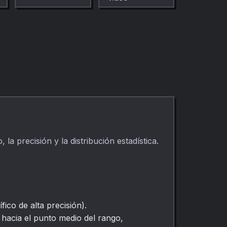
videos a tamaños
de salida comunes
directamente en el
navegador. Úsalo
para limpieza
multimedia rápida y
privada,
publicaciones,
clases, demos y
edición diaria.
a precisión y la distribución estadística.
ico de alta precisión).
hacia el punto medio del rango,