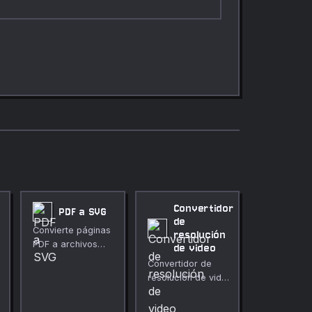
Convertidor
PDF a SVG
de
Convierte páginas
resolución
PDF a archivos
de video
vectoriales SVG
Convertidor de
escalables en tu
resolución de video
navegador.
te ayuda a
redimensionar