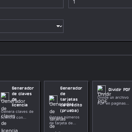
Generador
Generador
Dividir PDF
de claves
de
Divide un archivo
de
tarjetas
PDF en paginas
licencia
de crédito
individuales o
(prueba)
Genera claves de
rangos de
Genera números
licencia con
paginas.
de tarjeta de
segmentos,
crédito DE
longitud,