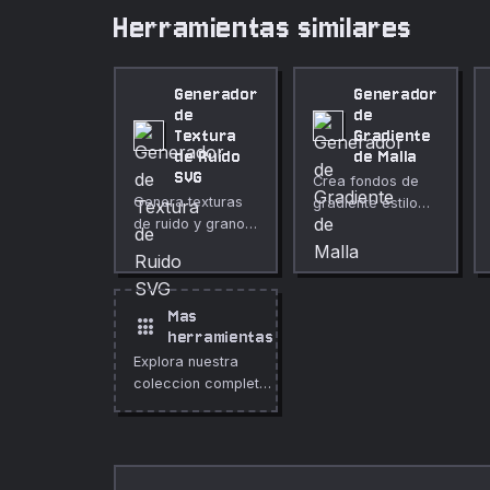
Herramientas similares
Generador
Generador
de
de
Textura
Gradiente
de Ruido
de Malla
SVG
Crea fondos de
Genera texturas
gradiente estilo
de ruido y grano
malla en SVG
SVG en mosaico,
mezclando
como SVG puro
múltiples puntos
— perfectas
de color radiales
como capas
— como un mesh
Mas
apps
superpuestas,
gradient CSS.
herramientas
fondos y efectos
Explora nuestra
de grano de
coleccion completa
película.
de herramientas
gratuitas en linea.