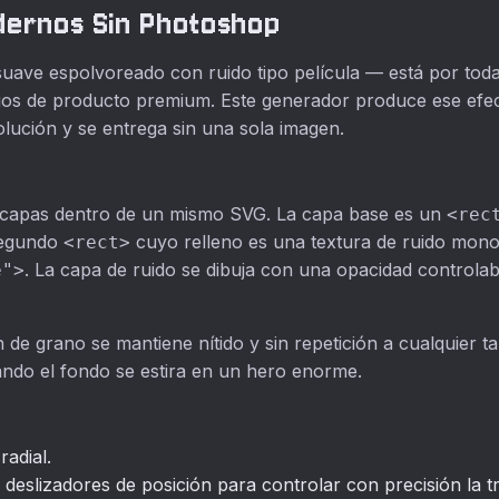
dernos Sin Photoshop
 suave espolvoreado con ruido tipo película — está por tod
itios de producto premium. Este generador produce ese e
lución y se entrega sin una sola imagen.
 capas dentro de un mismo SVG. La capa base es un
<rec
 segundo
cuyo relleno es una textura de ruido mono
<rect>
. La capa de ruido se dibuja con una opacidad controlab
e">
n de grano se mantiene nítido y sin repetición a cualquier
ndo el fondo se estira en un hero enorme.
radial.
deslizadores de posición para controlar con precisión la tr