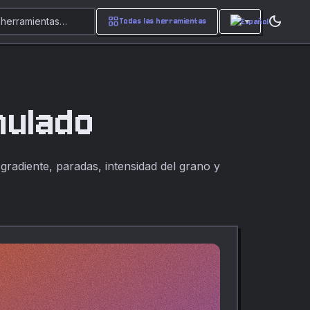
dark_mode
grid_view
 herramientas…
Todas las herramientas
nulado
radiente, paradas, intensidad del grano y