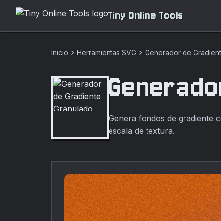
Tiny Online Tools
chevron_right
chevron_right
Inicio
Herramientas SVG
Generador de Gradien
Generado
Genera fondos de gradiente co
escala de textura.