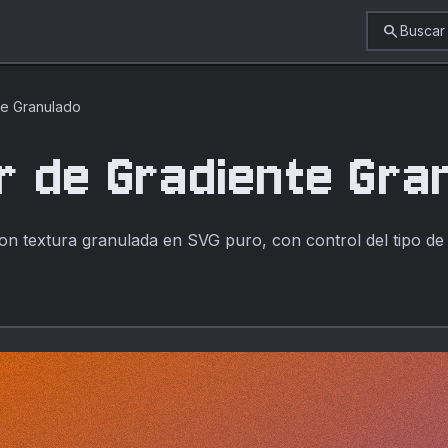
search
Buscar
te Granulado
r de Gradiente Gra
n textura granulada en SVG puro, con control del tipo de g