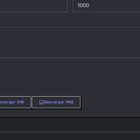
image
escargar SVG
Descargar PNG