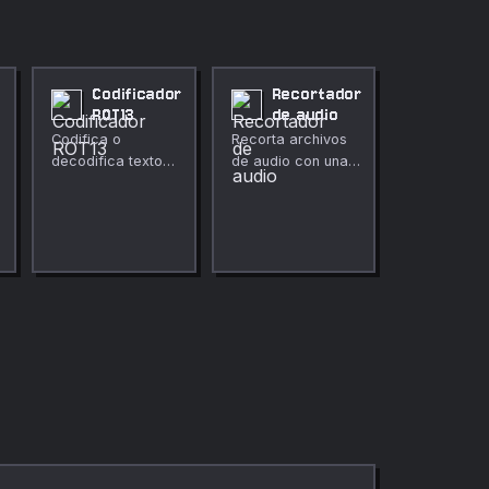
Codificador
Recortador
ROT13
de audio
Codifica o
Recorta archivos
decodifica texto
de audio con una
usando ROT13,
hora de inicio y fin
cifrado César
específicas.
personalizado o
Previsualiza el
ROT47.
fragmento
seleccionado y
descárgalo como
WAV.