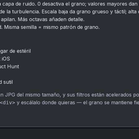
 capa de ruido. 0 desactiva el grano; valores mayores dan 
de la turbulencia. Escala baja da grano grueso y táctil; alta d
apilan. Más octavas añaden detalle.
d. Misma semilla = mismo patrón de grano.
gar de estéril
t iOS
uct Hunt
 sutil
un JPG del mismo tamaño, y sus filtros están acelerados 
y escálalo donde quieras — el grano se mantiene fiel
<div>