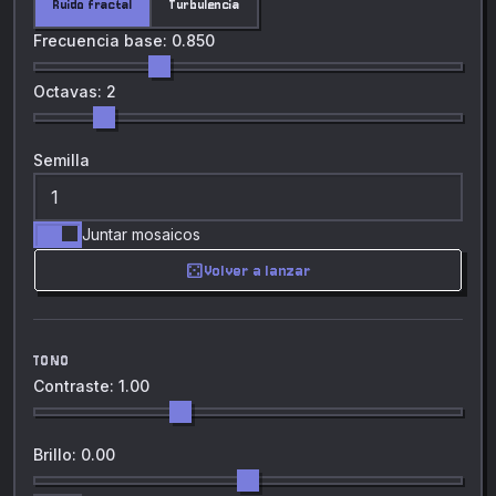
Ruido fractal
Turbulencia
Frecuencia base: 0.850
Octavas: 2
Semilla
Juntar mosaicos
casino
Volver a lanzar
TONO
Contraste: 1.00
Brillo: 0.00