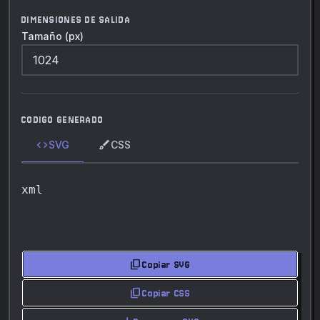
DIMENSIONES DE SALIDA
Tamaño (px)
CODIGO GENERADO
code
brush
SVG
CSS
xml
content_copy
Copiar SVG
content_copy
Copiar CSS