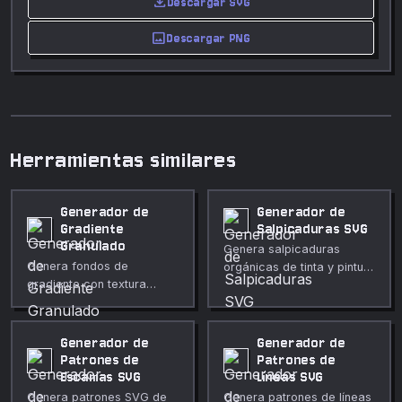
download
Descargar SVG
image
Descargar PNG
Herramientas similares
Generador de
Generador de
Gradiente
Salpicaduras SVG
Granulado
Genera salpicaduras
Genera fondos de
orgánicas de tinta y pintura
gradiente con textura
en SVG. Controla el
granulada en SVG puro,
número de gotas, el radio,
con control del tipo de
la dispersión y la
gradiente, paradas,
irregularidad para crear
Generador de
Generador de
intensidad del grano y
arte de salpicaduras,
Patrones de
Patrones de
escala de textura.
texturas grunge y fondos
Escamas SVG
Líneas SVG
artísticos únicos.
Genera patrones SVG de
Genera patrones de líneas