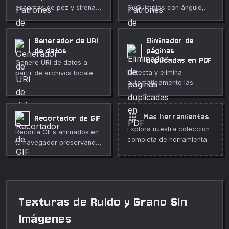
escamas de pez y sirena
SVG limpios con ángulo,
con radio, trazo y relleno
espaciado, grosor y color
personalizados. Perfecto
personalizados. Perfecto
para fondos decorativos,
para fondos, texturas de
Generador de URI
Eliminador de
embalajes, estampados de
tramado, rayas y
de datos
páginas
moda y diseños Art Déco.
superposiciones
duplicadas en PDF
Genere URI de datos a
decorativas.
Detecta y elimina
partir de archivos locales
automáticamente las
sin cargarlos.
páginas duplicadas en un
PDF mediante una huella
visual. Limpia documentos
apps
Mas herramientas
Recortador de GIF
escaneados o combinados
Explora nuestra coleccion
Recorta GIFs animados en
en segundos.
completa de herramientas
tu navegador preservando
gratuitas en linea.
la animación. Rectángulo
exacto en píxeles,
profundidad ajustable.
Texturas de Ruido y Grano Sin
Imágenes