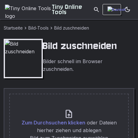
Tiny Online
search
dark_mode
Tools
chevron_right
chevron_right
Startseite
Bild-Tools
Bild zuschneiden
Bild zuschneiden
Bilder schnell im Browser
zuschneiden.
upload_file
Zum Durchsuchen klicken
oder Dateien
hierher ziehen und ablegen