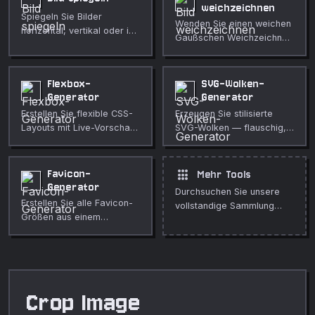
weichzeichnen
Spiegeln Sie Bilder
Wenden Sie einen weichen
horizontal, vertikal oder in
Gaußschen Weichzeichner
beide Richtungen.
auf jedes Bild im Browser
an. Einstellbarer Radius,
Live-Vorschau, vollständig
Flexbox-
SVG-Wolken-
privat.
Generator
Generator
Erstellen Sie flexible CSS-
Erzeugen Sie stilisierte
Layouts mit Live-Vorschau
SVG-Wolken — flauschig,
und kopierbarem Code.
Cartoon, minimal und Pixel
— mit anpassbaren
Farben, Verläufen und
apps
Favicon-
Mehr Tools
Größen. Perfekt für
Generator
Durchsuchen Sie unsere
Illustrationen, Wetter-UIs
Erstellen Sie alle Favicon-
vollstandige Sammlung
und Hintergründe.
Größen aus einem
kostenloser Online-Tools.
beliebigen Bild, inklusive
HTML-Link-Tag-Snippets.
Crop Image