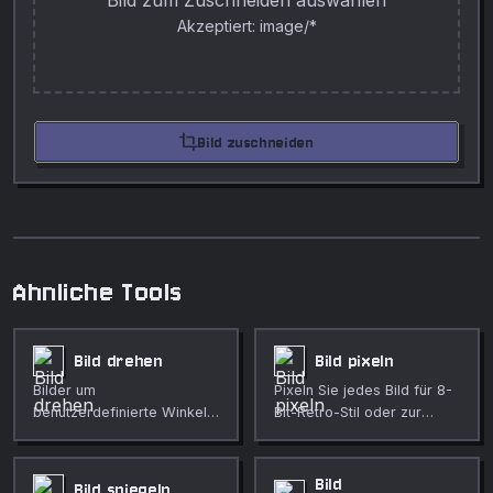
Bild zum Zuschneiden auswählen
Akzeptiert: image/*
crop
Bild zuschneiden
Ahnliche Tools
Bild drehen
Bild pixeln
Bilder um
Pixeln Sie jedes Bild für 8-
benutzerdefinierte Winkel
Bit-Retro-Stil oder zur
drehen.
Zensur sensibler Inhalte.
Blockgröße einstellbar, im
Browser.
Bild
Bild spiegeln