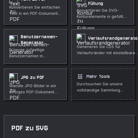
Füllung
Konvertieren Sie einfachen
Konvertieren Sie SVG-
Text in ein PDF-Dokument
Konturelemente in gefüllte
mit anpassbarer Schriftart,
Pfade für bessere
Größe und Seitenlayout.
Kompatibilität.
Benutzernamen-
Verlaufsrandgenerato
Generator
Generieren Sie CSS für
Erzeuge zufaellige
Verlaufsränder mit einstellbare
Benutzernamen in
Winkel und einstellbarer Breite.
verschiedenen Stilen fuer
Konten und Tests.
apps
Mehr Tools
JPG zu PDF
Durchsuchen Sie unsere
Wandle JPG-Bilder in ein
vollstandige Sammlung
einziges PDF-Dokument
kostenloser Online-Tools.
um.
PDF zu SVG