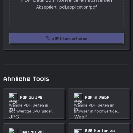
PDF-Datei zum Konvertieren auswählen
Akzeptiert: .pdf,application/pdf
transform
In SVG konvertieren
Ahnliche Tools
PDF zu JPG
PDF in WebP
Wandle PDF-Seiten in
Wandle PDF-Seiten im
hochwertige JPG-Bilder
Browser in hochwertige
um.
WebP-Bilder um.
SVG Kontur zu
Text zu PDF