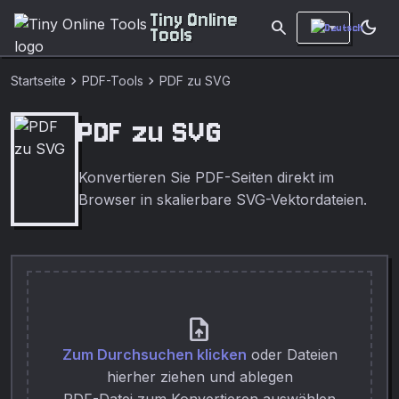
Tiny Online
search
dark_mode
Tools
chevron_right
chevron_right
Startseite
PDF-Tools
PDF zu SVG
PDF zu SVG
Konvertieren Sie PDF-Seiten direkt im
Browser in skalierbare SVG-Vektordateien.
upload_file
Zum Durchsuchen klicken
oder Dateien
hierher ziehen und ablegen