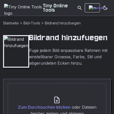
Tiny Online
search
dark_mode
Tools
chevron_right
chevron_right
Startseite
Bild-Tools
Bildrand hinzufuegen
Bildrand hinzufuegen
Fuge jedem Bild anpassbare Rahmen mit
einstellbarer Groesse, Farbe, Stil und
abgerundeten Ecken hinzu.
upload_file
Zum Durchsuchen klicken
oder Dateien
hierher ziehen und ablegen