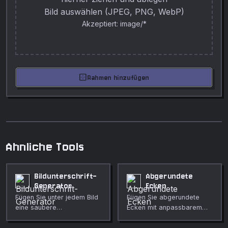
Bild auswählen (JPEG, PNG, WebP)
Akzeptiert: image/*
border_outer
Rahmen hinzufügen
Ahnliche Tools
Bildunterschrift-
Abgerundete
Generator
Ecken
Fügen Sie unter jedem Bild
Fügen Sie abgerundete
eine saubere
Ecken mit anpassbarem
Bildunterschrift hinzu.
Radius zu beliebigen
Größe, Farbe und
Bildern hinzu.