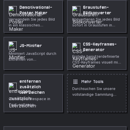
Polsterung einstellbar.
Demotivational-
Graustufen-
Poster Maker
Bildkonverter
Verwandeln Sie jedes Bild
Konvertieren Sie jedes Bild
in ein klassisches
sofort in Graustufen in
Demotivational-Poster mit
Ihrem Browser. Wählen Sie
schwarzem Rahmen,
zwischen Luminanz-,
weißem Titel und kursivem
Durchschnitts- und
CSS-Keyframes-
JS-Minifier
Untertitel.
Helligkeitsalgorithmen mit
Generator
Minimiert JavaScript durch
einstellbarer Intensität.
Erstelle benutzerdefinierte
Entfernen von
CSS-Keyframes visuell mit
Kommentaren und
Live-Vorschau und
Leerzeichen.
kopierfertigem Code.
apps
entfernen
Mehr Tools
zusätzlich
Durchsuchen Sie unsere
Leerzeichen
vollstandige Sammlung
Clean up whitespace in
kostenloser Online-Tools.
Text: collapse
Leerzeichen, trim Zeilen,
entfernen blank Zeilen, und
normalize Zeile endings.