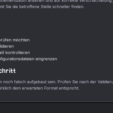
ste Elementbaum ansehen und auf korrekte Verschachtelung, 
it Sie die betroffene Stelle schneller finden.
prüfen möchten
idieren
ll kontrollieren
figurationsdateien eingrenzen
chritt
m noch falsch aufgebaut sein. Prüfen Sie nach der Validie
irklich dem erwarteten Format entspricht.