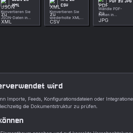
PDF zu JPG
XML
CSV
Wandle PDF-
Konvertieren Sie
Konvertieren Sie
Seiten in
JSON-Daten in
wiederholte XML-
hochwertige JPG-
XML.
Datensätze im
Bilder um.
Browser in CSV-
Zeilen.
terverwendet wird
n Importe, Feeds, Konfigurationsdateien oder Integrationen 
eichzeitig die Dokumentstruktur zu prüfen.
 können