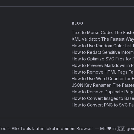
BLOG
Text to Morse Code: The Fast
XML Validator: The Fastest Way
How to Use Random Color List f
How to Redact Sensitive Inform
How to Optimize SVG Files for F
How to Preview Markdown in R
How to Remove HTML Tags Fast
How to Use Word Counter for Fa
JSON Key Renamer: The Faste
How to Remove Duplicate Page
How to Convert Images to Base
How to Convert PNG to SVG Fa
ools. Alle Tools laufen lokal in deinem Browser.
—
Mit ❤️ in 🇨🇦 g