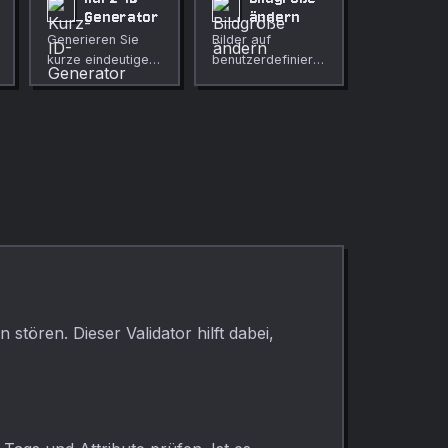
Generator
ändern
Generieren Sie
Bilder auf
kurze eindeutige
benutzerdefinierte
IDs für URLs,
Abmessungen
Referenzen und
skalieren und
interne Tools.
Qualität erhalten.
stören. Dieser Validator hilft dabei,