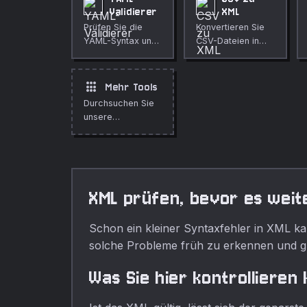
Validierer
XML
Prüfen Sie die
Konvertieren Sie
YAML-Syntax und
CSV-Dateien in
sehen Sie eine
XML mit
Vorschau der
anpassbaren
geparsten JSON-
Root- und Item-
apps
Mehr Tools
Darstellung.
Tags.
Durchsuchen Sie
unsere
vollstandige
Sammlung
kostenloser
Online-Tools.
XML prüfen, bevor es wei
Schon ein kleiner Syntaxfehler in XML kan
solche Probleme früh zu erkennen und gl
Was Sie hier kontrollieren