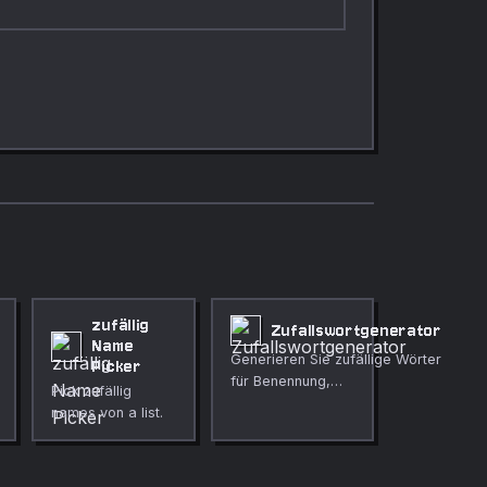
zufällig
Zufallswortgenerator
Name
Generieren Sie zufällige Wörter
Picker
für Benennung,
Pick zufällig
Eingabeaufforderungen, Tests
names von a list.
und Fülltexte.