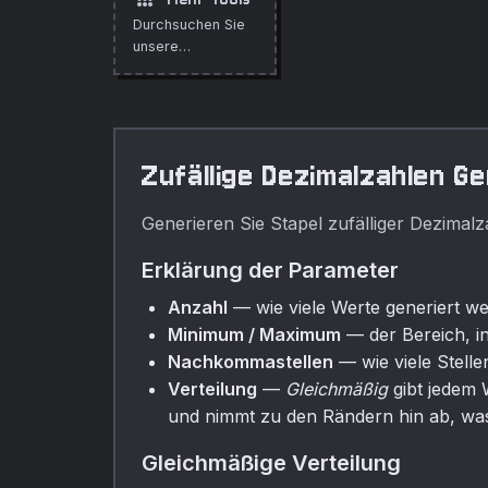
und Anzahl.
Region,
Durchsuchen Sie
Postleitzahl und
unsere
Land.
vollstandige
Sammlung
kostenloser
Online-Tools.
Zufällige Dezimalzahlen G
Generieren Sie Stapel zufälliger Dezimalz
Erklärung der Parameter
Anzahl
— wie viele Werte generiert wer
Minimum / Maximum
— der Bereich, in
Nachkommastellen
— wie viele Stelle
Verteilung
—
Gleichmäßig
gibt jedem 
und nimmt zu den Rändern hin ab, was
Gleichmäßige Verteilung