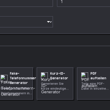
Fake-
Kurz-ID-
PDF
Telefonnummern-
Generator
aufteilen
Generator
Generieren Sie
Teile eine PDF-
Erzeugen Sie Fake-
kurze eindeutige
Datei in einzelne
Telefonnummern in
IDs für URLs,
Seiten oder
länderspezifischen
Referenzen und
Seitenbereiche
Formaten mit reservierten
interne Tools.
auf.
oder fiktiven Präfixen, die