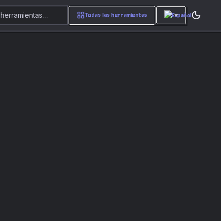
dark_mode
grid_view
 herramientas…
Todas las herramientas