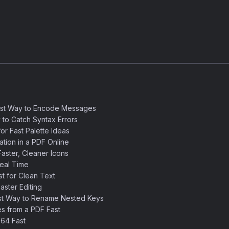
est Way to Encode Messages
 to Catch Syntax Errors
or Fast Palette Ideas
ation in a PDF Online
aster, Cleaner Icons
eal Time
 for Clean Text
ster Editing
st Way to Rename Nested Keys
s from a PDF Fast
64 Fast