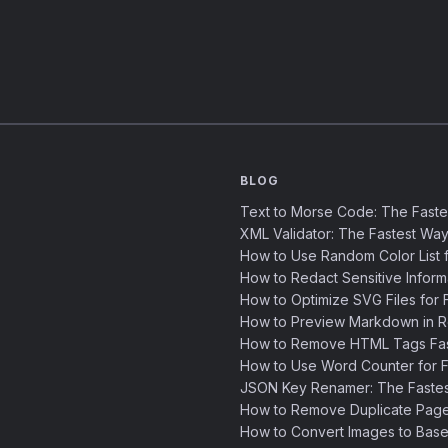
BLOG
Text to Morse Code: The Fast
XML Validator: The Fastest Way
How to Use Random Color List f
How to Redact Sensitive Inform
How to Optimize SVG Files for F
How to Preview Markdown in R
How to Remove HTML Tags Fast
How to Use Word Counter for Fa
JSON Key Renamer: The Faste
How to Remove Duplicate Page
How to Convert Images to Base