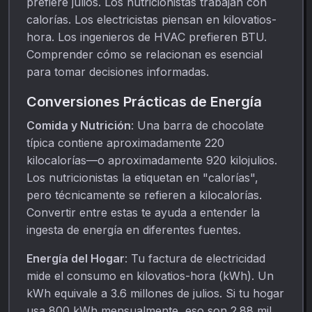
prefiere julios. Los nutricionistas trabajan con
calorías. Los electricistas piensan en kilovatios-
hora. Los ingenieros de HVAC prefieren BTU.
Comprender cómo se relacionan es esencial
para tomar decisiones informadas.
Conversiones Prácticas de Energía
Comida y Nutrición
: Una barra de chocolate
típica contiene aproximadamente 220
kilocalorías—o aproximadamente 920 kilojulios.
Los nutricionistas la etiquetan en "calorías",
pero técnicamente se refieren a kilocalorías.
Convertir entre estas te ayuda a entender la
ingesta de energía en diferentes fuentes.
Energía del Hogar
: Tu factura de electricidad
mide el consumo en kilovatios-hora (kWh). Un
kWh equivale a 3.6 millones de julios. Si tu hogar
usa 800 kWh mensualmente, eso son 2.88 mil