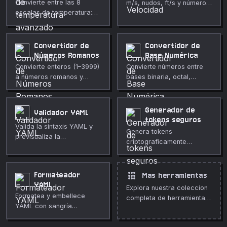
Convierte entre las 8
m/s, nudos, ft/s y número
escalas de temperatura:
de Mach. Convertidor
Celsius, Fahrenheit, Kelvin,
reactivo de múltiples
Rankine, Delisle, Newton,
campos.
Reaumur y Romer.
Convertidor de
Convertidor de
Números Romanos
Base Numérica
Convierte enteros (1–3999)
Convierte números entre
a números romanos y
bases binaria, octal,
viceversa al instante.
decimal y hexadecimal al
instante.
Generador de
Validador YAML
tokens seguros
Valida la sintaxis YAML y
Genera tokens
previsualiza la
criptograficamente
representación JSON
seguros en formato hex,
analizada.
base64 o base64url
usando Web Crypto API.
apps
Formateador
Mas herramientas
YAML
Explora nuestra coleccion
Formatea y embellece
completa de herramientas
YAML con sangría
gratuitas en linea.
configurable y ordenación
de claves.